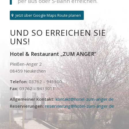
per Bus oder S-Bahn erreichen.
Jetzt über Google Maps Route planen
UND SO ERREICHEN SIE
UNS!
Hotel & Restaurant „ZUM ANGER“
Pleißen-Anger 2
08459 Neukirchen
Telefon:
03762 – 941300
Fax:
03762 – 9413011
Allgemeiner Kontakt:
kontakt@hotel-zum-anger.de
Reservierungen:
reservierung@hotel-zum-anger.de